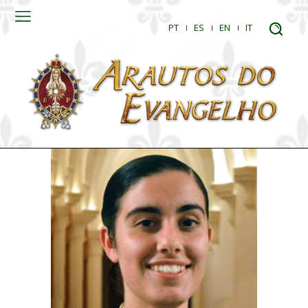
PT
ES
EN
IT