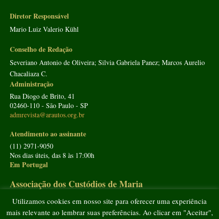
Diretor Responsável
Mario Luiz Valerio Kühl
Conselho de Redação
Severiano Antonio de Oliveira; Silvia Gabriela Panez; Marcos Aurelio
Chacaliaza C.
Administração
Rua Diogo de Brito, 41
02460-110 - São Paulo - SP
admrevista@arautos.org.br
Atendimento ao assinante
(11) 2971-9050
Nos dias úteis, das 8 às 17:00h
Em Portugal
Associação dos Custódios de Maria
Utilizamos cookies em nosso site para oferecer uma experiência
Av. João XXI, 11 - 1º Esq.
1000-298
Lisboa
mais relevante ao lembrar suas preferências. Ao clicar em "Aceitar",
Tel: 212 338 950
www.custodiosdemaria.pt