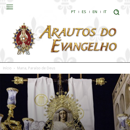
PT
ES
EN
IT
Início
Maria, Paraíso de Deus