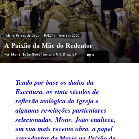
Maria, Paraíso de Deus
RAE218 - Fevereiro 2020
A Paixão da Mãe do Redentor
0
Por
Mons. João Scognamiglio Clá Dias, EP
-
Tendo por base os dados da
Escritura, os vinte séculos de
reflexão teológica da Igreja e
algumas revelações particulares
selecionadas, Mons. João enaltece,
em sua mais recente obra, o papel
corredentor de Maria na Paixão de