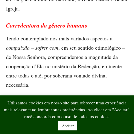
Igreja.
Corredentora do gênero humano
Tendo contemplado nos mais variados aspectos a
compaixão
–
sofrer com
, em seu sentido etimológico –
de Nossa Senhora, compreendemos a magnitude da
cooperação d’Ela no mistério da Redenção, eminente
entre todas e até, por soberana vontade divina,
necessária.
A Cruz, consolo para os católicos de todos os tempos,
Utilizamos cookies em nosso site para oferecer uma experiência
mais relevante ao lembrar suas preferências. Ao clicar em "Aceitar",
foi a maior dor de Maria. Se é verdade que ­Nossa
você concorda com o uso de todos os cookies.
Senhora não sofreu fisicamente – no que se refere a seu
Aceitar
corpo virginal, sem atentar para sua finíssima