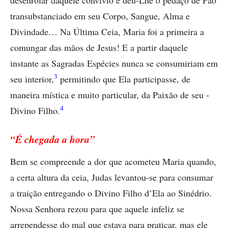
desenrolar daquele convívio e deu-Lhe o pedaço de Pão
transubstanciado em seu Corpo, Sangue, Alma e
Divindade… Na Última Ceia, Maria foi a primeira a
comungar das mãos de Jesus! E a partir daquele
instante as Sagradas Espécies nunca se consumiriam em
3
seu interior,
permitindo que Ela participasse, de
maneira mística e muito particular, da Paixão de seu ­
4
Divino Filho.
“É chegada a hora”
Bem se compreende a dor que acometeu Maria quando,
a certa altura da ceia, Judas levantou-se para consumar
a traição entregando o Divino Filho d’Ela ao Sinédrio.
Nossa Senhora rezou para que aquele infeliz se
arrependesse do mal que estava para praticar, mas ele