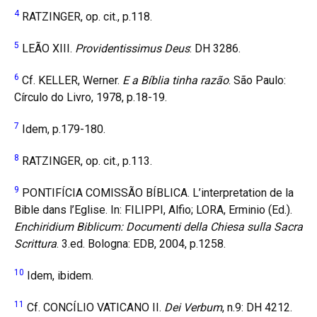
4
RATZINGER, op. cit., p.118.
5
LEÃO XIII.
Providentissimus Deus
: DH 3286.
6
Cf. KELLER, Werner.
E a Bíblia tinha razão
. São Paulo:
Círculo do Livro, 1978, p.18-19.
7
Idem, p.179-180.
8
RATZINGER, op. cit., p.113.
9
PONTIFÍCIA COMISSÃO BÍBLICA. L’interpretation de la
Bible dans l’Eglise. In: FILIPPI, Alfio; LORA, Erminio (Ed.).
Enchiridium Biblicum: Documenti della Chiesa sulla Sacra
Scrittura
. 3.ed. Bologna: EDB, 2004, p.1258.
10
Idem, ibidem.
11
Cf. CONCÍLIO VATICANO II.
Dei Verbum
, n.9: DH 4212.