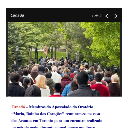
Canadá
1
de 3
Canadá
– Membros do Apostolado do Oratório
“Maria, Rainha dos Corações” reuniram-se na casa
dos Arautos em Toronto para um encontro realizado
no mês de maio, durante o qual houve um Terço