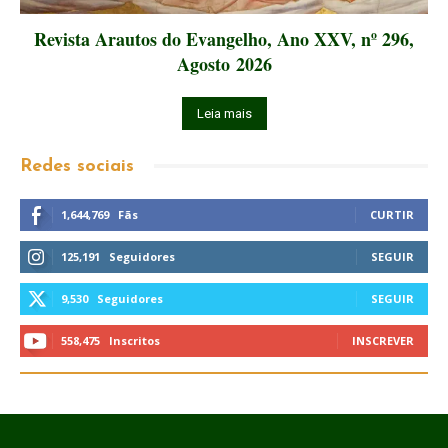
Revista Arautos do Evangelho, Ano XXV, nº 296,
Agosto 2026
Leia mais
Redes sociais
1,644,769
Fãs
CURTIR
125,191
Seguidores
SEGUIR
9,530
Seguidores
SEGUIR
558,475
Inscritos
INSCREVER