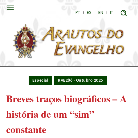
PT
ES
EN
IT
Especial
RAE286 - Outubro 2025
Breves traços biográficos – A
história de um “sim”
constante