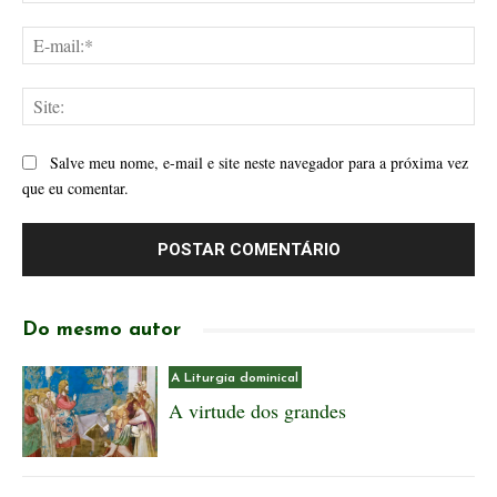
E-
mai
Site
Salve meu nome, e-mail e site neste navegador para a próxima vez
que eu comentar.
Do mesmo autor
A Liturgia dominical
A virtude dos grandes