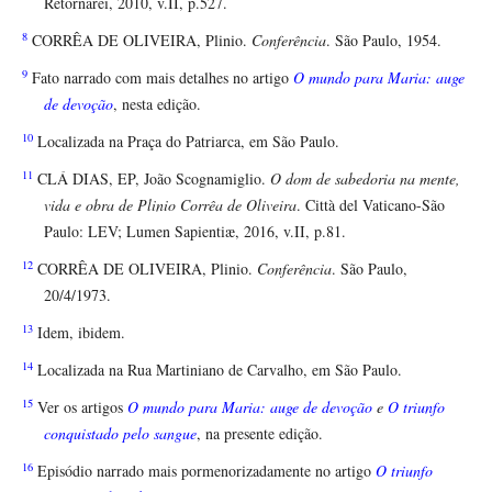
Retornarei, 2010, v.II, p.527.
8
CORRÊA DE OLIVEIRA, Plinio.
Conferência
. São Paulo, 1954.
9
Fato narrado com mais detalhes no artigo
O mundo para Maria: auge
de devoção
, nesta edição.
10
Localizada na Praça do Patriarca, em São Paulo.
11
CLÁ DIAS, EP, João Scognamiglio.
O dom de sabedoria na mente,
vida e obra de Plinio Corrêa de Oliveira
. Città del Vaticano-São
Paulo: LEV; Lumen Sapientiæ, 2016, v.II, p.81.
12
CORRÊA DE OLIVEIRA, Plinio.
Conferência
. São Paulo,
20/4/1973.
13
Idem, ibidem.
14
Localizada na Rua Martiniano de Carvalho, em São Paulo.
15
Ver os artigos
O mundo para Maria: auge de devoção
e
O triunfo
conquistado pelo sangue
, na presente edição.
16
Episódio narrado mais pormenorizadamente no artigo
O triunfo