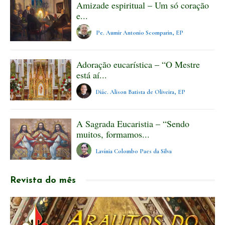
Amizade espiritual – Um só coração
e...
Pe. Aumir Antonio Scomparin, EP
Adoração eucarística – “O Mestre
está aí...
Diác. Alison Batista de Oliveira, EP
A Sagrada Eucaristia – “Sendo
muitos, formamos...
Lavínia Colombo Paes da Silva
Revista do mês