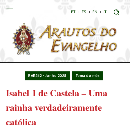
PT
ES
EN
IT
RAE282 - Junho 2025
Tema do mês
Isabel I de Castela – Uma
rainha verdadeiramente
católica