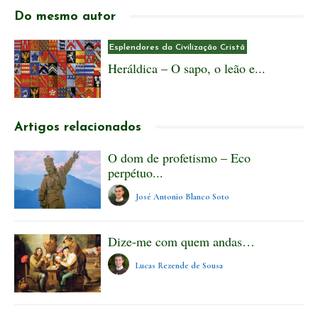
Do mesmo autor
Esplendores da Civilização Cristã
Heráldica – O sapo, o leão e...
Artigos relacionados
O dom de profetismo – Eco
perpétuo...
José Antonio Blanco Soto
Dize-me com quem andas…
Lucas Rezende de Sousa