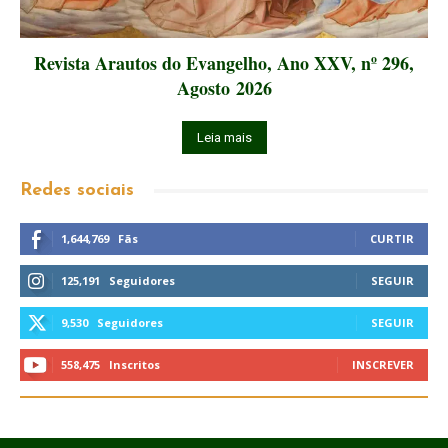
Revista Arautos do Evangelho, Ano XXV, nº 296,
Agosto 2026
Leia mais
Redes sociais
1,644,769
Fãs
CURTIR
125,191
Seguidores
SEGUIR
9,530
Seguidores
SEGUIR
558,475
Inscritos
INSCREVER