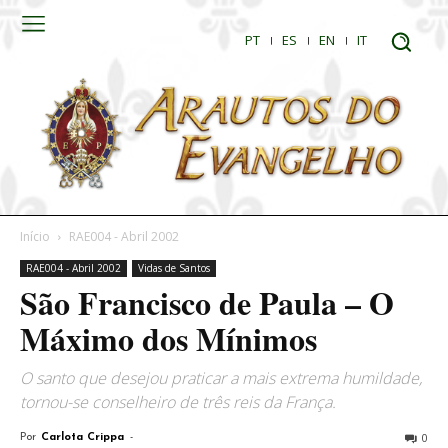
PT
ES
EN
IT
Início
RAE004 - Abril 2002
RAE004 - Abril 2002
Vidas de Santos
São Francisco de Paula – O
Máximo dos Mínimos
O santo que desejou praticar a mais extrema humilda­de,
tornou-se conselheiro de três reis da França.
0
Por
Carlota Crippa
-