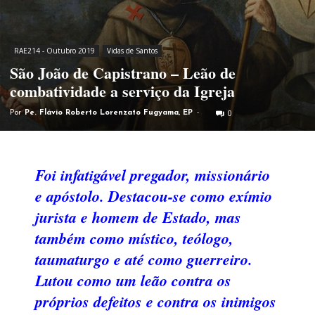
RAE214 - Outubro 2019
Vidas de Santos
São João de Capistrano – Leão de
combatividade a serviço da Igreja
0
Por
Pe. Flávio Roberto Lorenzato Fugyama, EP
-
Foi infatigável pregador, missionário
e apóstolo. Destacou-se como exímio
jurista e homem de Estado, mas
também como místico, teólogo,
taumaturgo e até como guerreiro.
Lutou como um leão contra os
próprios defeitos e contra os inimigos