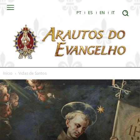
PT
ES
EN
IT
Início
Vidas de Santos