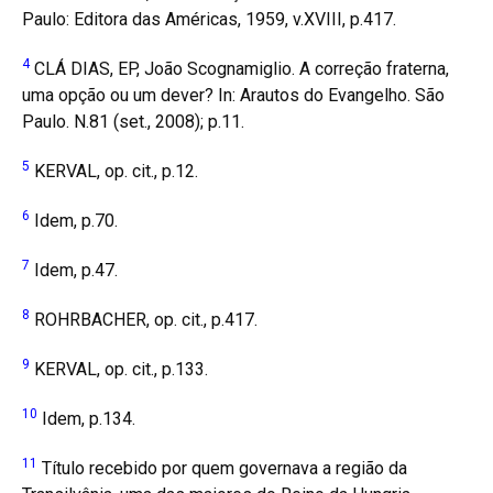
Paulo: Editora das Américas, 1959, v.XVIII, p.417.
4
CLÁ DIAS, EP, João Scognamiglio. A correção fraterna,
uma opção ou um dever? In: Arautos do Evangelho. São
Paulo. N.81 (set., 2008); p.11.
5
KERVAL, op. cit., p.12.
6
Idem, p.70.
7
Idem, p.47.
8
ROHRBACHER, op. cit., p.417.
9
KERVAL, op. cit., p.133.
10
Idem, p.134.
11
Título recebido por quem governava a região da