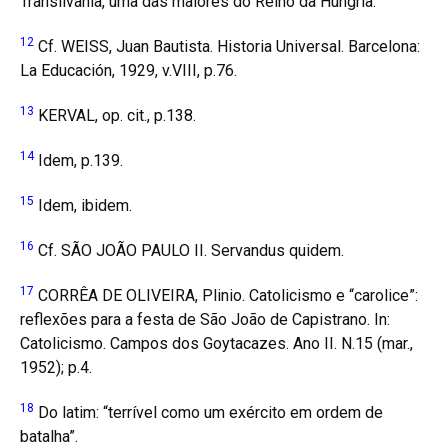
Transilvânia, uma das maiores do Reino da Hungria.
12
Cf. WEISS, Juan Bautista. Historia Universal. Barcelona:
La Educación, 1929, v.VIII, p.76.
13
KERVAL, op. cit., p.138.
14
Idem, p.139.
15
Idem, ibidem.
16
Cf. SÃO JOÃO PAULO II. Servandus quidem.
17
CORRÊA DE OLIVEIRA, Plinio. Catolicismo e “carolice”:
reflexões para a festa de São João de Capistrano. In:
Catolicismo. Campos dos Goytacazes. Ano II. N.15 (mar.,
1952); p.4.
18
Do latim: “terrível como um exército em ordem de
batalha”.