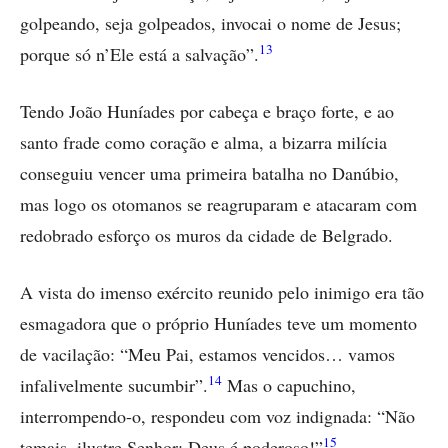
golpeando, seja golpeados, invocai o nome de Jesus;
13
porque só n’Ele está a salvação”.
Tendo João Huníades por cabeça e braço forte, e ao
santo frade como coração e alma, a bizarra milícia
conseguiu vencer uma primeira batalha no Danúbio,
mas logo os otomanos se reagruparam e atacaram com
redobrado esforço os muros da cidade de Belgrado.
A vista do imenso exército reunido pelo inimigo era tão
esmagadora que o próprio Huníades teve um momento
de vacilação: “Meu Pai, estamos vencidos… vamos
14
infalivelmente sucumbir”.
Mas o capuchino,
interrompendo-o, respondeu com voz indignada: “Não
15
temais, ilustre Senhor; Deus é poderoso!”