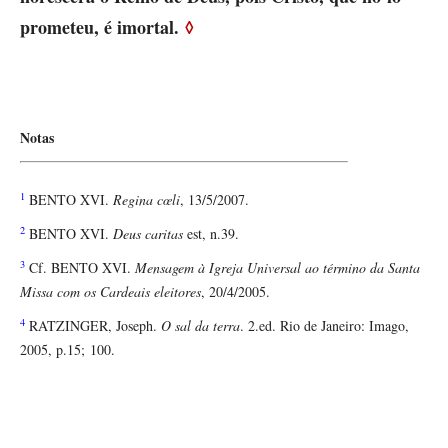
prometeu, é imortal.
◊
Notas
1
BENTO XVI.
Regina cœli
, 13/5/2007.
2
BENTO XVI.
Deus caritas
est, n.39.
3
Cf. BENTO XVI.
Mensagem à Igreja Universal ao término da Santa
Missa com os Cardeais eleitores
, 20/4/2005.
4
RATZINGER, Joseph.
O sal da terra
. 2.ed. Rio de Janeiro: Imago,
2005, p.15; 100.