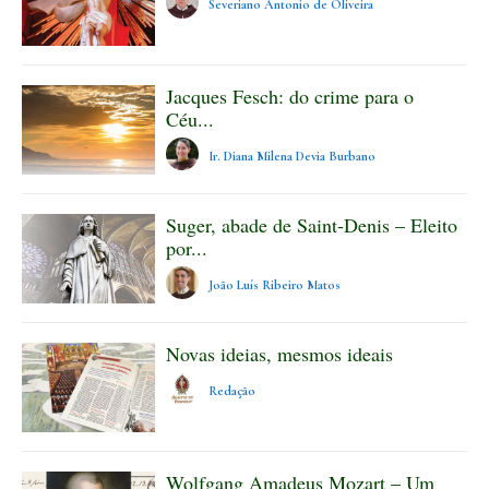
Severiano Antonio de Oliveira
Jacques Fesch: do crime para o
Céu...
Ir. Diana Milena Devia Burbano
Suger, abade de Saint-Denis – Eleito
por...
João Luís Ribeiro Matos
Novas ideias, mesmos ideais
Redação
Wolfgang Amadeus Mozart – Um