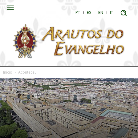
PT
ES
EN
IT
Início
Aconteceu...