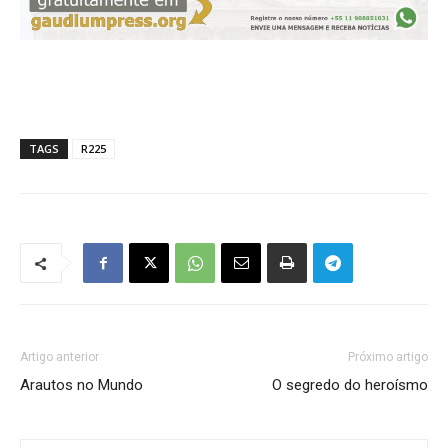
TAGS
R225
Artigo anterior
Próximo artigo
Arautos no Mundo
O segredo do heroísmo