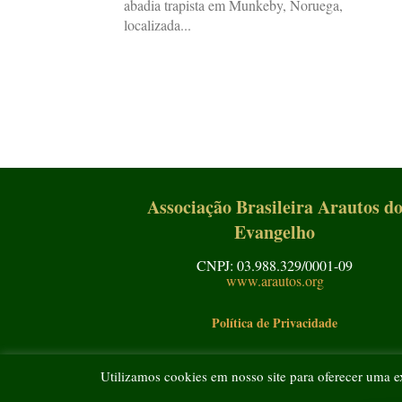
abadia trapista em Munkeby, Noruega,
localizada...
Associação Brasileira Arautos d
Evangelho
CNPJ: 03.988.329/0001-09
www.arautos.org
Política de Privacidade
Utilizamos cookies em nosso site para oferecer uma e