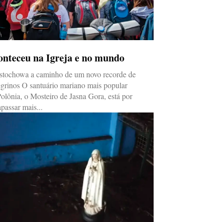
onteceu na Igreja e no mundo
stochowa a caminho de um novo recorde de
egrinos O santuário mariano mais popular
olônia, o Mosteiro de Jasna Gora, está por
apassar mais...