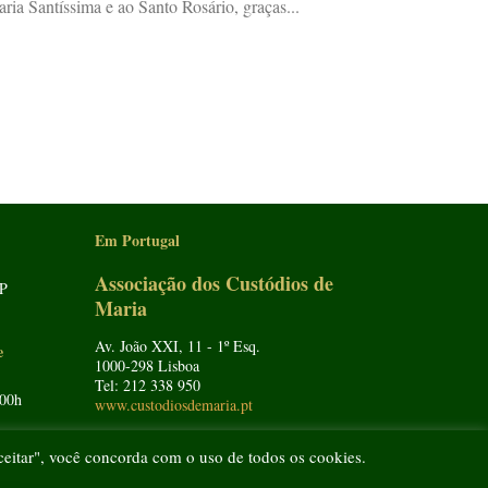
ria Santíssima e ao Santo Rosário, graças...
Em Portugal
Associação dos Custódios de
SP
Maria
r
Av. João XXI, 11 - 1º Esq.
e
1000-298
Lisboa
Tel: 212 338 950
:00h
www.custodiosdemaria.pt
ceitar", você concorda com o uso de todos os cookies.