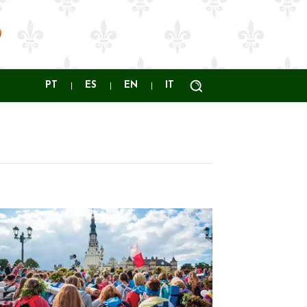
PT
ES
EN
IT