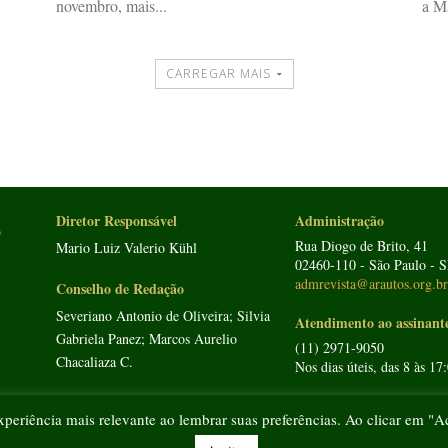
novembro, mais...
a Ma
CARREGAR MAIS
Diretor Responsável
Administração
o
Rua Diogo de Brito, 41
Mario Luiz Valerio Kühl
02460-110 - São Paulo - 
admrevista@arautos.org.b
Conselho de Redação
Severiano Antonio de Oliveira; Silvia
Atendimento ao assinant
Gabriela Panez; Marcos Aurelio
(11) 2971-9050
Chacaliaza C.
Nos dias úteis, das 8 às 17
xperiência mais relevante ao lembrar suas preferências. Ao clicar em "A
Todos os direitos reservados - Arautos do Evangelho