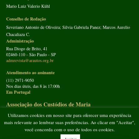
Mario Luiz Valerio Kühl
Conselho de Redação
Severiano Antonio de Oliveira; Silvia Gabriela Panez; Marcos Aurelio
Chacaliaza C.
Administração
Rua Diogo de Brito, 41
02460-110 - São Paulo - SP
admrevista@arautos.org.br
Atendimento ao assinante
(11) 2971-9050
Nos dias úteis, das 8 às 17:00h
Em Portugal
Associação dos Custódios de Maria
Utilizamos cookies em nosso site para oferecer uma experiência
Av. João XXI, 11 - 1º Esq.
1000-298
Lisboa
mais relevante ao lembrar suas preferências. Ao clicar em "Aceitar",
Tel: 212 338 950
www.custodiosdemaria.pt
você concorda com o uso de todos os cookies.
Todos os direitos reservados - Arautos do Evangelho