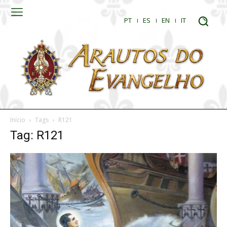
PT
ES
EN
IT
Início
Tags
R121
Tag: R121