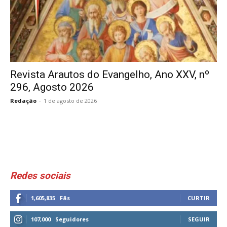
Revista Arautos do Evangelho, Ano XXV, nº
296, Agosto 2026
Redação
-
1 de agosto de 2026
Redes sociais
1,605,835
Fãs
CURTIR
107,000
Seguidores
SEGUIR